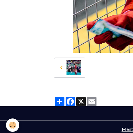
Partager
Facebook
X
Email
Menti