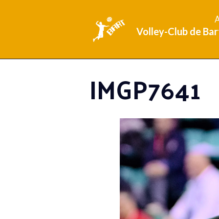
A
Volley-Club de Bar
IMGP7641